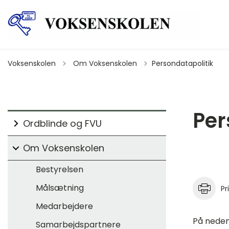
Tilbage til
Voksenskolen
Om Voksenskolen
Persondatapolitik
Per
Ordblinde og FVU
Om Voksenskolen
Bestyrelsen
Målsætning
Pr
Medarbejdere
På neden
Samarbejdspartnere