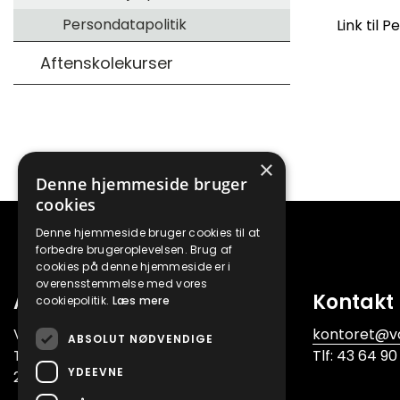
Persondatapolitik
Link til 
Aftenskolekurser
×
Denne hjemmeside bruger
cookies
Denne hjemmeside bruger cookies til at
forbedre brugeroplevelsen. Brug af
cookies på denne hjemmeside er i
overensstemmelse med vores
Adresse
Kontakt
cookiepolitik.
Læs mere
Voksenskolen
kontoret@v
ABSOLUT NØDVENDIGE
Taastrup Hovedgade 82, 2.
Tlf: 43 64 90
YDEEVNE
2630 Taastrup