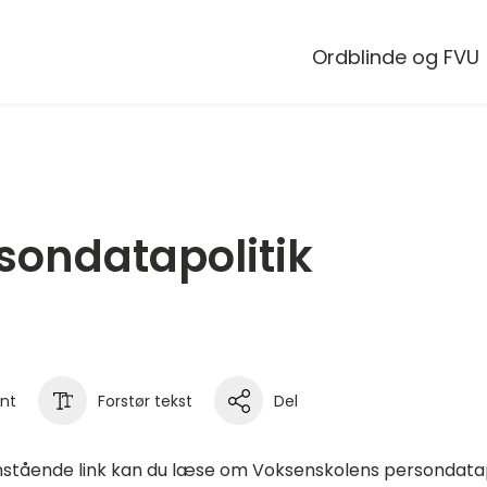
Ordblinde og FVU
sondatapolitik
int
Forstør tekst
Del
stående link kan du læse om Voksenskolens persondatap